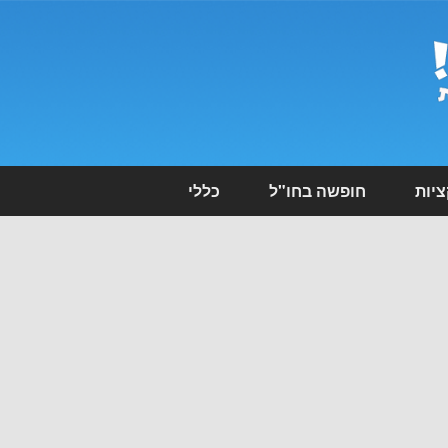
יות
חופשה בחו"ל
כללי