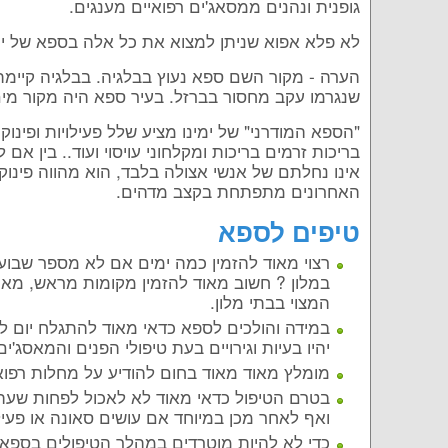
גופנית ונהנים ממסאג'ים רפואיים מענגים.
לא פלא אפוא שניתן למצוא את כל אלה בספא של ימי
הערה - מקור השם ספא נעוץ בבלגיה. בבלגיה קיימת
שנגרמו עקב מחסור בברזל. בעיר ספא היה מקור מי
"הספא המודרני" של ימינו מציע שלל פעילויות ופינוק
בריכות זרמים בריכות ומקלחוני עויסוי ועוד.. בין אם 
אינו נחלתם של אנשי אצולה בלבד, הוא מהווה פינוק 
האחרונים מתפתחת בקצב מדהים.
טיפים לספא
רצוי מאוד להזמין כמה ימים אם לא מספר שב
במלון ? חשוב מאוד להזמין מקומות מראש, מאחר
המצוי בבתי מלון.
במידה והולכים לספא כדאי מאוד להתגלח יום לפ
יהיו בעיות וגירויים בעת טיפולי הפנים והמאסג'ים
מומלץ מאוד מאוד בחום להודיע על מחלות רפוא
בטרם הטיפול כדאי מאוד לא לאכול לפחות שעה ו
ואף לאחר מכן במיוחד אם עושים סאונה או פעיל
כדי לא להיות מוטרדים במהלך הטיפולים בספא,