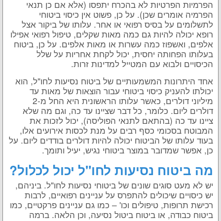
הפרמיות הפרטיות לא בהכרח יתפסו (אלא אם כן תנאי
הפרמיה אומרים שכן). על כן, פשוט אין כיסוי ביטוחי
לתשלומים על בסיס רפואי או אחר. עלותו של ביקור אצל
רופא יכולה להיות גם כמה מאות שקלים, טיפול רפואי אפילו
אלפים, ואשפוז כמה עשרות או מאות אלפים. על כן, ביטוח
בעלותו הפחותה יחסית, יכול לקחת אחריות על שלל
הכיסויים ולבוא עם המטייל למדינות זרות.
אחד היתרונות המשמעותיים של ביטוח נסיעות לחו"ל, הוא
יכולתו להעניק כיסוי ביטוחי עבור הוצאות של מאות עד
מיליוני דולרים, כאשר עלותו הראשונית היא החל מ-2
דולרים ליום. כלומר, כל דבר שציינו עד כה, וגם מה שלא
ציינו עד כה (בהתאם לתנאי הפוליסה), יכול לזכות את
המבוטח בסכומי כסף רבים על מנת לכסות אירועים אלו,
בעוד עלותו של הביטוח יכולה להיות דולרים בודדים ליום. על
כן, אפשר שמדובר במוצר ביטוחי נגיש, יעיל ותומך.
מה ביטוח נסיעות לחו"ל יכול לכלול?
יש לא מעט סוגים שונים של ביטוחי נסיעות לחו"ל. ביניהם,
יש כיסויים שיכולים להתפרס על עניינים רפואיים, לרבות
רכישת תרופות, טיפולים וכו' – כמו גם עניינים פרקטיים, כמו
ביטוח כבודה, או ביטוח ביטול נסיעה, וכן הלאה. ברמה