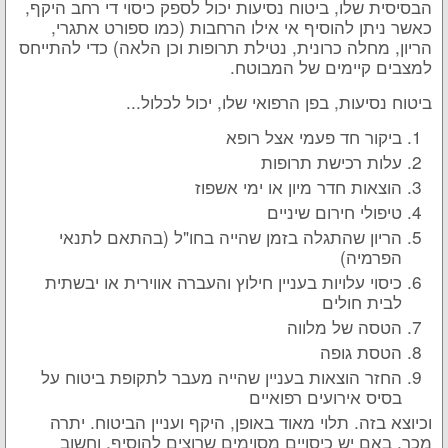
הבסיסית שלו, ביטוח נסיעות יכול לספק כיסוי די רחב היקף,
כאשר ניתן להוסיף אי אילו הרחבות (כמו ספורט אתגרי,
הריון, מחלה כרונית, נטילת תרופות וכן הלאה) כדי להתייחס
למצבים קיימים של המבוטח.
ביטוח נסיעות, בפן הרפואי שלו, יכול לכלול...
ביקור חד פעמי אצל רופא
עלות רכישת תרופות
הוצאות חדר מיון או ימי אשפוז
טיפולי חירום שיניים
הריון שהתגלה בזמן שהייה בחו"ל (בהתאם לתנאי
הפרמיה)
כיסוי עלויות בעניין חילוץ והעברה אווירית או יבשתית
לבית חולים
הטסה של מלווה
הטסת גופה
החזר הוצאות בעניין שהייה מעבר לתקופת ביטוח על
בסיס אירועים רפואיים
וכיוצא בזה. תלוי מאוד באופן, היקף ועניין הביטוח. יתרה
מכך, באם יש כיסויים מסוימים שרוצים להוסיף, וחשוב