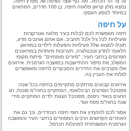
על צד הר הכרמל, מול נוף עוצר נשימה של מפרץ חיפה,
נמצא מלון קראון פלאזה חיפה, בן 100 חדרים, המתאים
במיוחד לנוסע העסקי.
על חיפה
חיפה מאפשרת לכם לבלות בעיר מלאה אטרקציות
ופעילויות לכל גיל ולכל תחביב. אם אתם אוהבים מדע,
תוכלו למצוא שלל פעילויות והפעלות לילדים במוזיאון
הלאומי למדע וטכנולוגיה, תערוכות מיוחדות במוזיאונים
הפרוסים ברחבי העיר, "סיורים מומחזים" ­ פיתוח מקומי
המשלב את סיפור ההתיישבות במושבה הגרמנית. אירועים
אלו מקרבים את התיירים והמבקרים לחיפה ומאפשרים
לגלות את העניין בה.
אירועים קבועים מרתקים מתקיימים בחיפה בכל שנה:
פסטיבל הסרטים הבינלאומי, המתקיים בחוה"מ סוכות, חג
החגים בואדי ניסנס, פסטיבל הצגות ילדים המתקיים מידי
שנה בחוה"מ פסח ועוד.
אסור לכם להחמיץ את חופי חיפה הנהדרים, וכך גם את
האתרים הקדושים הרבים המפוזרים ברחבי העיר והמושבה
הגרמנית המשוחזרת למרגלות הכרמל.